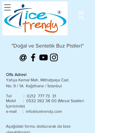
20.
YIL
"Doğal ve Sentetik Buz Pistleri"
@
Ofis Adresi
Yahya Kemal Mah. Mithatpaşa Cad.
No: 9 / 1A Kağıthane / İstanbul
Tel : 0212 777 73 31
Mobil :
0532 362 38 00
(Mesai Saatleri
İçerisinde)
e-mail :
info@icetrendy.com
Aşağıdaki formu doldurarak da bize
ulaşabilirsiniz.