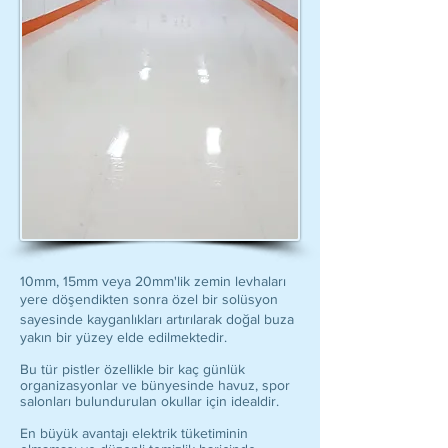
10mm, 15mm veya 20mm'lik zemin levhaları
yere döşendikten sonra özel bir solüsyon
sayesinde kayganlıkları artırılarak doğal buza
yakın bir yüzey elde edilmektedir.
Bu tür pistler özellikle bir kaç günlük
organizasyonlar ve bünyesinde havuz, spor
salonları bulundurulan okullar için idealdir.
En büyük avantajı elektrik tüketiminin